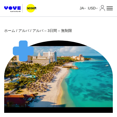
マイア
JA
USD
ホーム
/
アルバ
/ アルバ – 3日間 – 無制限