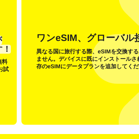
ワンeSIM、グローバル
が
アカウントをお持ちの方
新規のお客様
す！
異なる国に旅行する際、eSIMを交換す
ません。デバイスに既にインストールさ
無料
メールアドレスでログイン
存のeSIMにデータプランを追加してく
お試
語を選択
ル
OTP コードを送信
または別の方法でログイン
nglish
Español
貨を選択