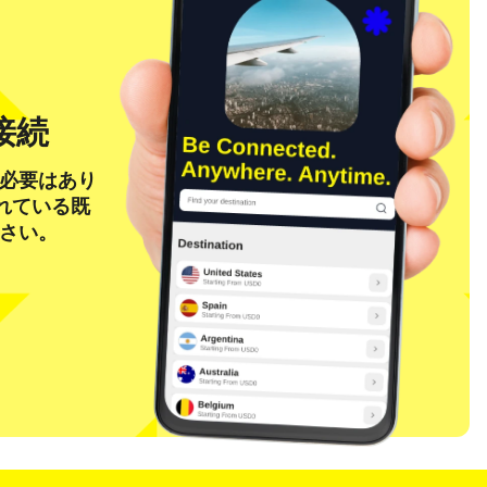
接続
る必要はあり
れている既
ださい。
ポップアップを閉じる
ポップアップを閉じる