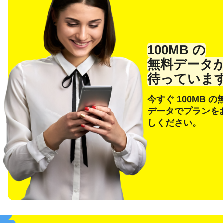
100MB の
無料データ
待っていま
今すぐ 100MB の
データでプランを
言
しください。
メー
E
通