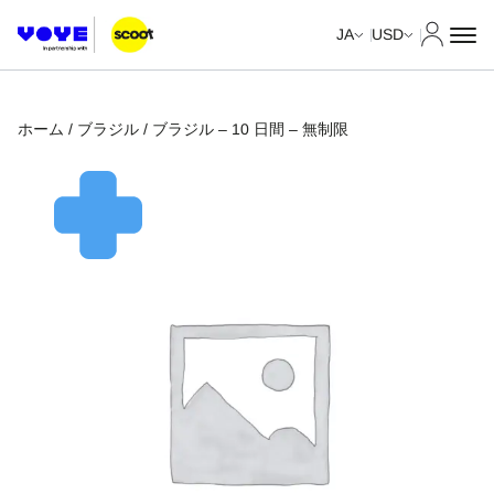
マイア
JA
USD
ホーム
/
ブラジル
/ ブラジル – 10 日間 – 無制限