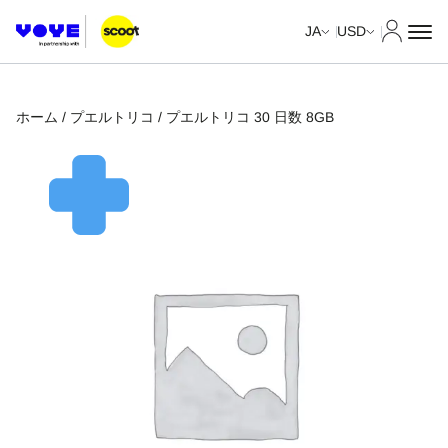
マイア
JA
USD
ホーム
/
プエルトリコ
/ プエルトリコ 30 日数 8GB