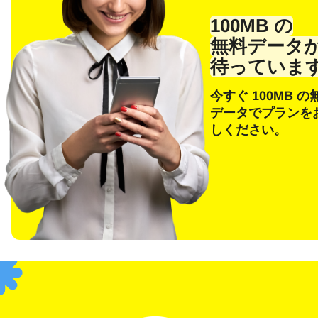
メー
100MB の
無料データ
待っていま
今すぐ 100MB の
E
通
データでプランを
しください。
通貨
F
USD
SG