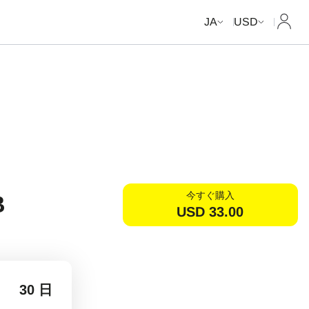
マイ
JA
USD
今すぐ購入
B
USD
33.00
30 日