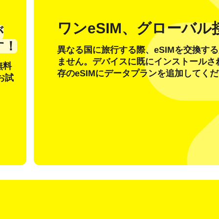
ル
ワンeSIM、グローバル
が
OTP コードを送信
す！
異なる国に旅行する際、eSIMを交換す
ません。デバイスに既にインストールさ
または別の方法でログイン
無料
nglish
Español
存のeSIMにデータプランを追加してく
貨を選択
お試
を検索
rançais
日本語
한국어
简体中文
 - 米ドル
KRW - 韓国ウォン
繁體中文
D - シンガポール・ドル
TWD - 新台湾ドル