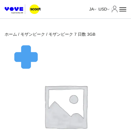
マイア
JA
USD
ホーム
/
モザンビーク
/ モザンビーク 7 日数 3GB