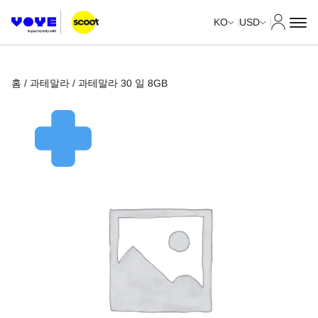
내 계정
KO
USD
홈
/
과테말라
/ 과테말라 30 일 8GB