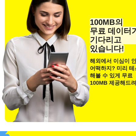
100MB의
무료 데이터
기다리고
있습니다!
해외에서 이심이 
어떡하지? 미리 
언어
해볼 수 있게 무료
이메
100MB 제공해드
E
통화