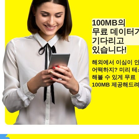
100MB의
무료 데이터
기다리고
있습니다!
해외에서 이심이 
어떡하지? 미리 
언어
해볼 수 있게 무료
이메
100MB 제공해드
E
통화