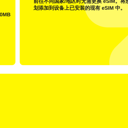
前往不同国家/地区时无需更换 eSIM。
发送一次性密码
划添加到设备上已安装的现有 eSIM 中。
0MB
或者使用登录
nglish
Español
择货币：
货币
rançais
日本語
한국어
简体中文
 - 美元 (US)
KRW - 韩元
繁體中文
 - 新加坡元
TWD - 新台币
 - 日圆
EUR - 欧元