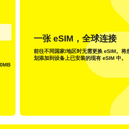
一张 eSIM，全球连接
我有一个账户
新客户
前往不同国家/地区时无需更换 eSIM。
划添加到设备上已安装的现有 eSIM 中。
使用电子邮件登录
0MB
择语言：
邮件
发送一次性密码
或者使用登录
nglish
Español
择货币：