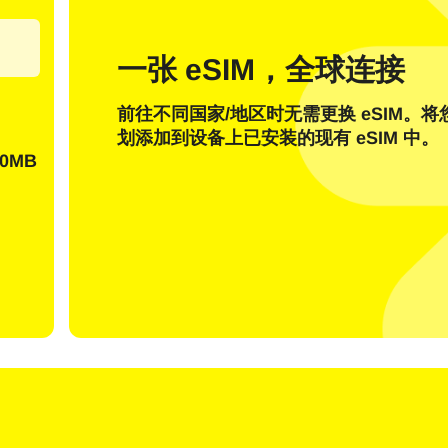
邮件
一张 eSIM，全球连接
发送一次性密码
前往不同国家/地区时无需更换 eSIM。
或者使用登录
划添加到设备上已安装的现有 eSIM 中。
nglish
Español
择货币：
0MB
货币
rançais
日本語
한국어
简体中文
 - 美元 (US)
KRW - 韩元
繁體中文
 - 新加坡元
TWD - 新台币