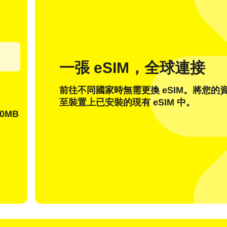
一張 eSIM，全球連接
我有帳戶
新客戶
前往不同國家時無需更換 eSIM。將您的
至裝置上已安裝的現有 eSIM 中。
使用電子郵箱登入
0MB
擇語言：
郵件地址
發送一次性密碼
或使用以下方式登入：
nglish
Español
擇貨幣：