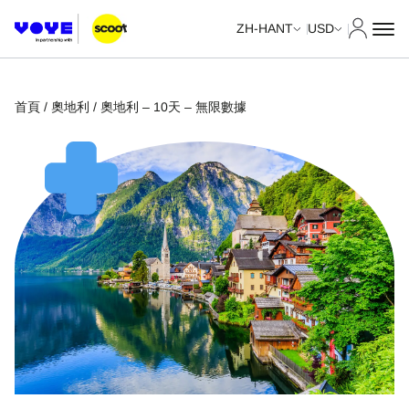
我的帳
ZH-HANT
USD
首頁
/
奧地利
/ 奧地利 – 10天 – 無限數據