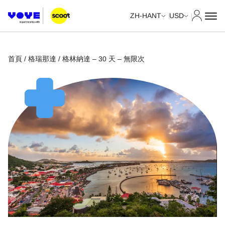
我的帳
ZH-HANT
USD
首頁
/
格瑞那達
/ 格林納達 – 30 天 – 無限次