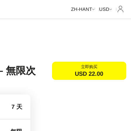
我的
ZH-HANT
USD
立即购买
– 無限次
USD
22.00
7 天