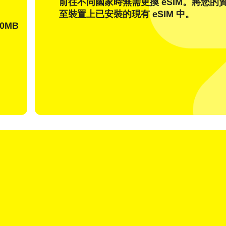
前往不同國家時無需更換 eSIM。將您的
發送一次性密碼
至裝置上已安裝的現有 eSIM 中。
0MB
或使用以下方式登入：
nglish
Español
擇貨幣：
貨幣
rançais
日本語
한국어
简体中文
 - 美元 (US)
KRW - 韓元
繁體中文
 - 新加坡元
TWD - 新台幣
 - 日圓
EUR - 歐元