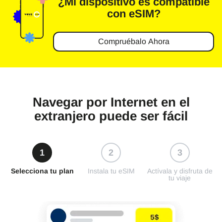
¿Mi dispositivo es
compatible
con eSIM?
Compruébalo Ahora
Navegar por Internet en el
extranjero puede ser fácil
1
2
3
Selecciona tu plan
Instala tu eSIM
Actívala y disfruta de
tu viaje