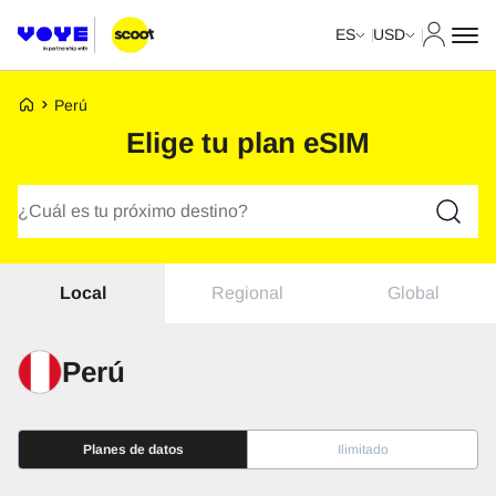
Mi cuent
ES
USD
Página de inicio de Voye
Perú
Elige tu plan eSIM
Buscar planes
Regional
Global
Local
Perú
Planes de datos
Ilimitado