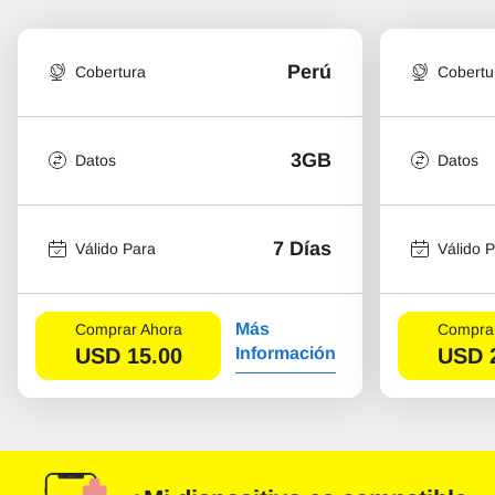
Perú
Cobertura
Cobertu
3GB
Datos
Datos
7 Días
Válido Para
Válido 
Más
Comprar Ahora
Comprar
USD
15.00
Información
USD