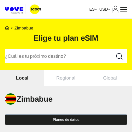
Mi cuent
ES
USD
Página de inicio de Voye
Zimbabue
Elige tu plan eSIM
Buscar planes
Regional
Global
Local
Zimbabue
Planes de datos