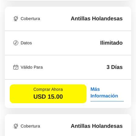
Antillas Holandesas
Cobertura
Ilimitado
Datos
3 Días
Válido Para
Más
Comprar Ahora
USD
15.00
Información
Antillas Holandesas
Cobertura