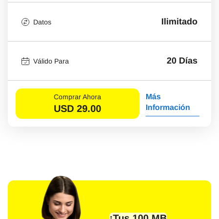
Ilimitado
Datos
20 Días
Válido Para
Más
Comprar Ahora
USD
29.00
Información
¡Tus 100 MB