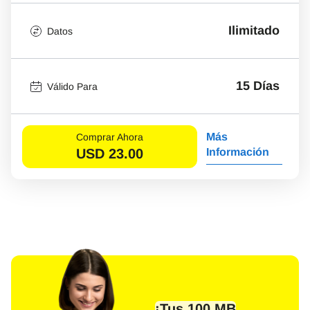
Ilimitado
Datos
15 Días
Válido Para
Más
Comprar Ahora
USD
23.00
Información
¡Tus 100 MB