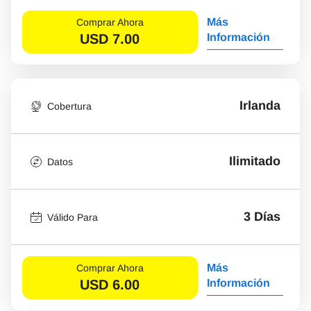
Más
Comprar Ahora
USD
7.00
Información
Irlanda
Cobertura
Ilimitado
Datos
3 Días
Válido Para
Más
Comprar Ahora
USD
6.00
Información