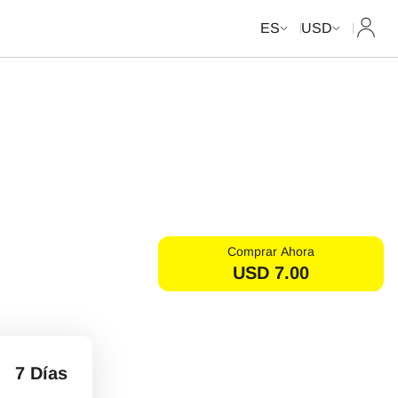
Mi cue
ES
USD
Comprar Ahora
USD
7.00
7 Días