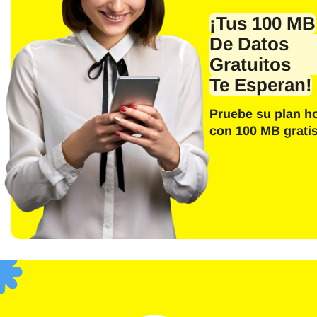
Corre
¡Tus 100 MB
De Datos
Gratuitos
Te Esperan!
E
Sel
Pruebe su plan h
con 100 MB gratis
Busca
F
USD 
(US)
SGD 