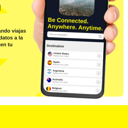
d
ando viajas
datos a la
 en tu
Cerrar ventana emergente