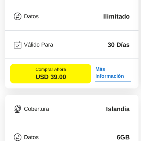
Ilimitado
Datos
30 Días
Válido Para
Más
Comprar Ahora
USD
39.00
Información
Islandia
Cobertura
6GB
Datos