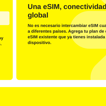
o electrónico
Una eSIM, conectivida
global
Enviar Código OTP
No es necesario intercambiar eSIM cu
O inicia sesión con
a diferentes países. Agrega tu plan de 
nglish
Español
eSIM existente que ya tienes instalada
eccione moneda:
oy
dispositivo.
.
r moneda
rançais
日本語
한국어
简体中文
- Dólar De Los Estados Unidos
KRW - Won Surcoreano
繁體中文
- Dólar De Singapur
TWD - Nuevo Dólar Taiwanés