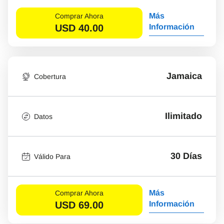
Más
Comprar Ahora
USD
40.00
Información
Jamaica
Cobertura
Ilimitado
Datos
30 Días
Válido Para
Más
Comprar Ahora
USD
69.00
Información