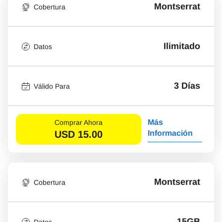
Montserrat
Cobertura
Ilimitado
Datos
3 Días
Válido Para
Más
Comprar Ahora
USD
15.00
Información
Montserrat
Cobertura
15GB
Datos