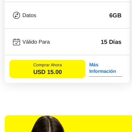
6GB
Datos
15 Días
Válido Para
Más
Comprar Ahora
USD
15.00
Información