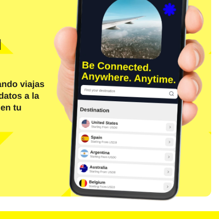
d
ando viajas
datos a la
 en tu
Cerrar ventana emergente
Cerrar ventana emergente