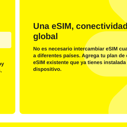
Una eSIM, conectivida
global
Tengo una cuenta
Cliente nuevo
No es necesario intercambiar eSIM cu
a diferentes países. Agrega tu plan de 
Iniciar sesión con correo electrónico
eSIM existente que ya tienes instalada
oy
dispositivo.
eccionar idioma:
.
o electrónico
Enviar Código OTP
O inicia sesión con
nglish
Español
eccione moneda: