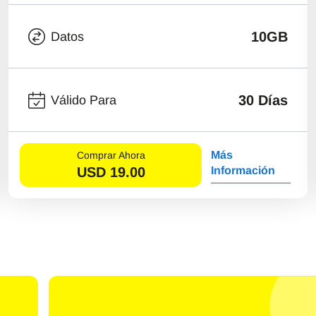
10GB
Datos
30 Días
Válido Para
Más
Comprar Ahora
USD
19.00
Información