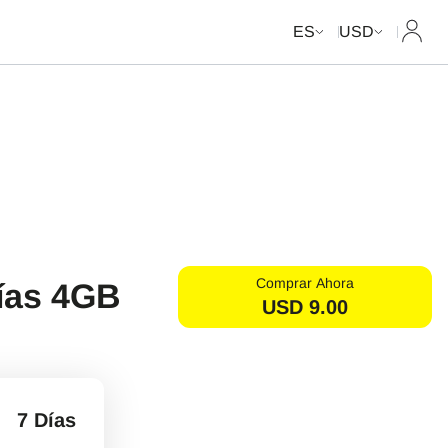
Mi cue
ES
USD
Comprar Ahora
días 4GB
USD
9.00
7 Días