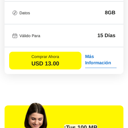
8GB
Datos
15 Días
Válido Para
Más
Comprar Ahora
USD
13.00
Información
¡Tus 100 MB