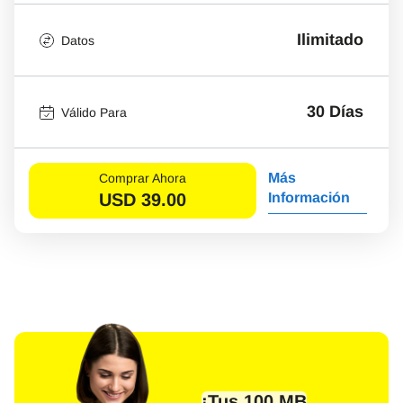
Ilimitado
Datos
30 Días
Válido Para
Más
Comprar Ahora
USD
39.00
Información
¡Tus 100 MB