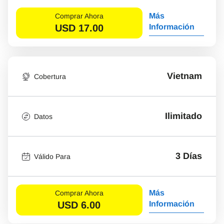
Más
Comprar Ahora
USD
17.00
Información
Vietnam
Cobertura
Ilimitado
Datos
3 Días
Válido Para
Más
Comprar Ahora
USD
6.00
Información