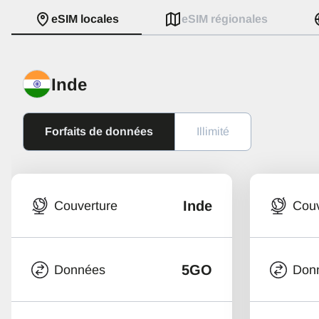
eSIM locales
eSIM régionales
Inde
Forfaits de données
Illimité
Inde
Couverture
Couv
5GO
Données
Don