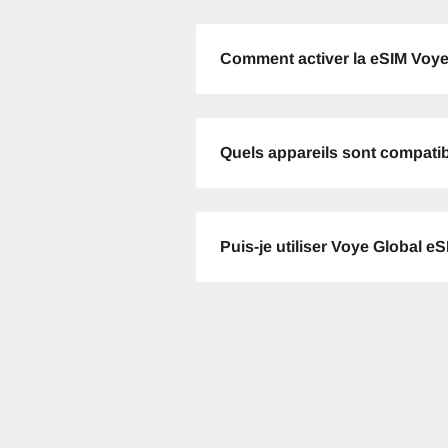
Comment activer la eSIM Voye
JPY 
THB 
Quels appareils sont compati
IDR 
Puis-je utiliser Voye Global e
CAD 
AED 
Unis
CHF 