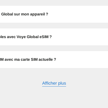
 Global sur mon appareil ?
- Yen Japonais
EUR - Euro
- Baht Thaïlandais
PHP - Peso Philippin
bles avec Voye Global eSIM ?
- Roupiah Indonésienne
AUD - Dollar Australien
SIM avec ma carte SIM actuelle ?
- Dollar Canadien
GBP - Livre Sterling
Afficher plus
- Dirham Des Emirats Arabes
ILS - Shekel Israélien
- Franc Suisse
NZD - Dollar Néo Zélandais