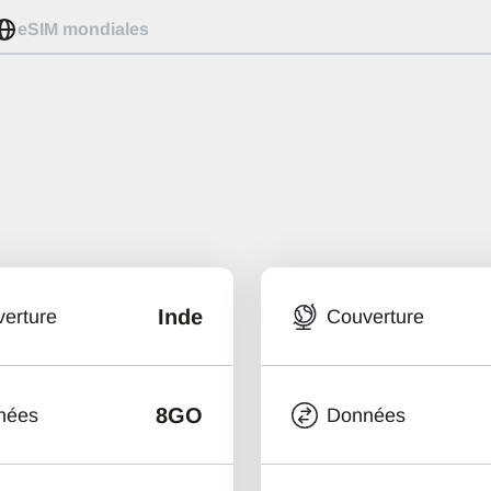
eSIM mondiales
Inde
erture
Couverture
8GO
nées
Données