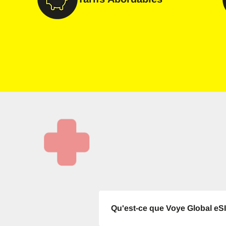
Sél
E-ma
E
Séle
Devis
F
USD 
Qu'est-ce que Voye Global eS
SGD 