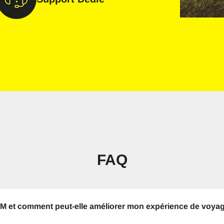
Se connecter à l’aide de l’adresse e-mai
ectionner la langue :
il
Envoyer Le Code OTP
Ou connectez-vous avec
nglish
Español
ctionnez la devise :
e de recherche
rançais
日本語
FAQ
한국어
简体中文
- Dollar Américain
KRW - Won Sud Coréen
繁體中文
IM et comment peut-elle améliorer mon expérience de voya
- Dollar De Singapour
TWD - Nouveau Dollar De Taïwa