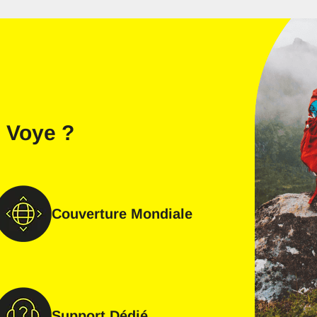
 Voye
?
Couverture Mondiale
J’ai un compte
Nouveau client
Support Dédié