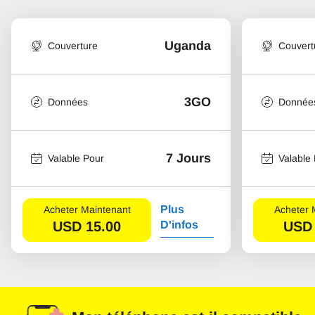
Uganda
Couverture
Couvert
3GO
Données
Donnée
7 Jours
Valable Pour
Valable
Plus
Acheter Maintenant
Acheter 
USD
15.00
D'infos
USD