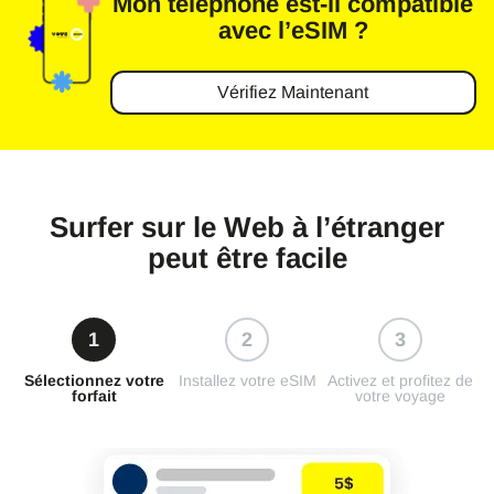
Mon téléphone
est-il compatible
avec l’eSIM ?
Vérifiez Maintenant
Surfer sur le Web à l’étranger
peut être facile
1
2
3
Sélectionnez votre
Installez votre eSIM
Activez et profitez de
forfait
votre voyage