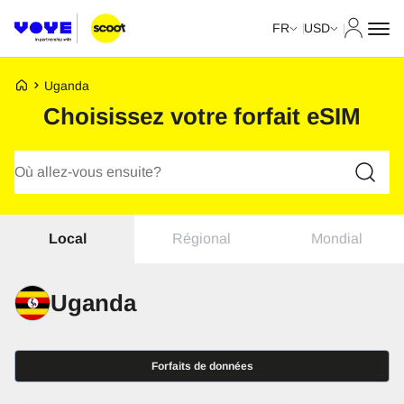
Mon com
FR
USD
Page d’accueil de Voye
Uganda
Choisissez votre forfait eSIM
Recherche de forfaits
Régional
Mondial
Local
Uganda
Forfaits de données