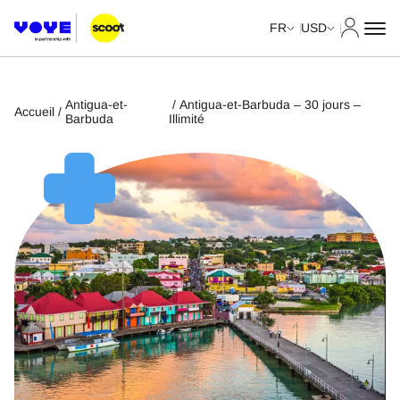
Mon com
FR
USD
Antigua-et-
/ Antigua-et-Barbuda – 30 jours –
Accueil
/
Barbuda
Illimité