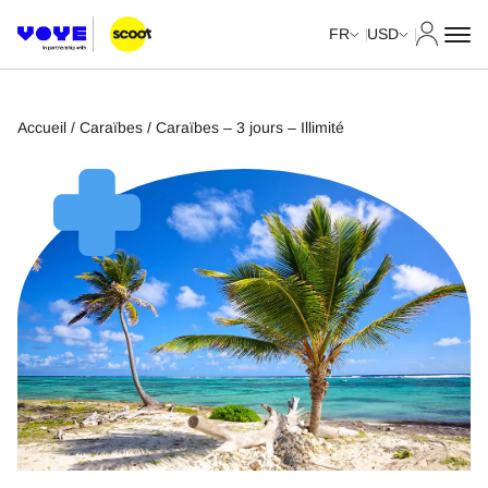
Mon com
FR
USD
Accueil
/
Caraïbes
/ Caraïbes – 3 jours – Illimité