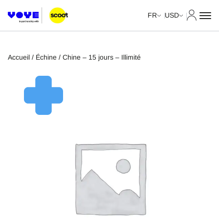
Mon com
FR
USD
Accueil
/
Échine
/ Chine – 15 jours – Illimité