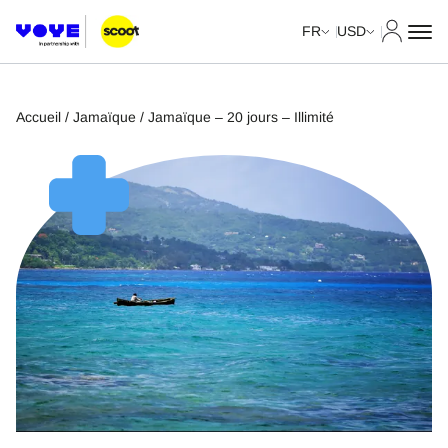
Mon com
FR
USD
Accueil
/
Jamaïque
/ Jamaïque – 20 jours – Illimité