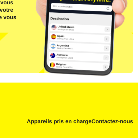
 vous
votre
ue vous
Fermer la fenêtre contextuelle
n
Appareils pris en charge
Contactez-nous