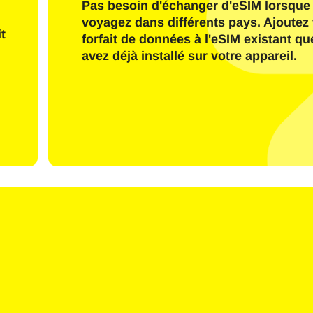
Pas besoin d'échanger d'eSIM lorsque
Envoyer Le Code OTP
voyagez dans différents pays. Ajoutez 
t
forfait de données à l'eSIM existant q
avez déjà installé sur votre appareil.
Ou connectez-vous avec
nglish
Español
ctionnez la devise :
e de recherche
rançais
日本語
한국어
简体中文
- Dollar Américain
KRW - Won Sud Coréen
繁體中文
- Dollar De Singapour
TWD - Nouveau Dollar De Taïwa
- Yen Japonais
EUR - Euro