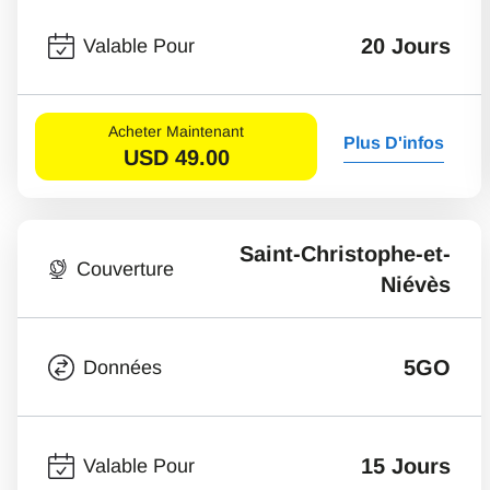
20 Jours
Valable Pour
Acheter Maintenant
Plus D'infos
USD
49.00
Saint-Christophe-et-
Couverture
Niévès
5GO
Données
15 Jours
Valable Pour