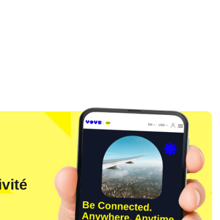
l
vité
Fermer la fenêtre contextuelle