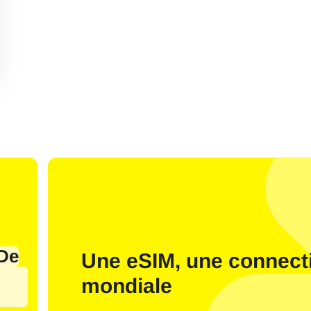
J’ai un compte
Nouveau client
Se connecter à l’aide de l’adresse e-mai
De
Une eSIM, une connecti
ectionner la langue :
mondiale
il