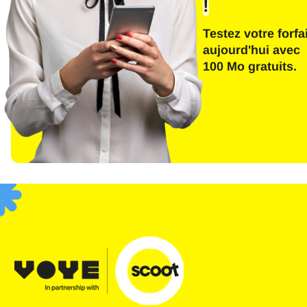
!
Testez votre forfai
aujourd'hui avec
E
100 Mo gratuits.
Séle
Devis
F
USD 
SGD 
JPY 