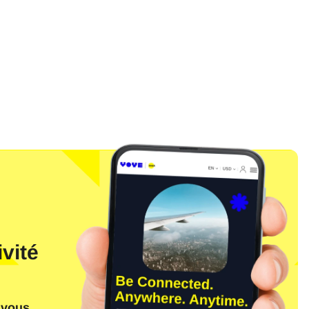
l
vité
Fermer la fenêtre contextuelle
 vous