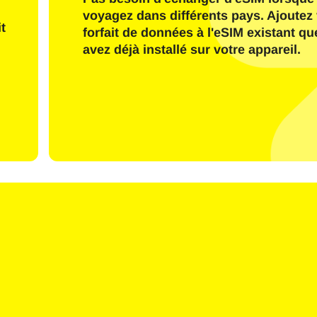
Envoyer Le Code OTP
voyagez dans différents pays. Ajoutez 
t
forfait de données à l'eSIM existant q
avez déjà installé sur votre appareil.
Ou connectez-vous avec
nglish
Español
ctionnez la devise :
e de recherche
rançais
日本語
한국어
简体中文
- Dollar Américain
KRW - Won Sud Coréen
繁體中文
- Dollar De Singapour
TWD - Nouveau Dollar De Taïwa
- Yen Japonais
EUR - Euro