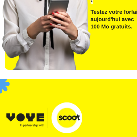
Testez votre forfai
aujourd'hui avec
E
100 Mo gratuits.
Séle
Devis
F
USD 
SGD 
JPY 