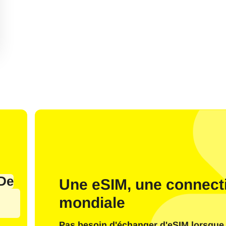
J’ai un compte
Nouveau client
Se connecter à l’aide de l’adresse e-mai
De
Une eSIM, une connecti
ectionner la langue :
mondiale
il
Pas besoin d'échanger d'eSIM lorsque