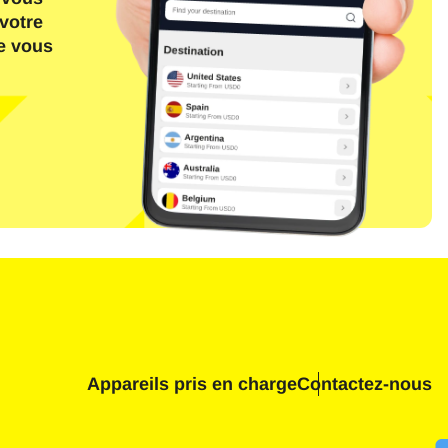
votre
ue vous
Fermer la fenêtre contextuelle
n
Appareils pris en charge
Contactez-nous