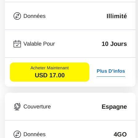
Illimité
Données
10 Jours
Valable Pour
Acheter Maintenant
Plus D'infos
USD
17.00
Espagne
Couverture
4GO
Données