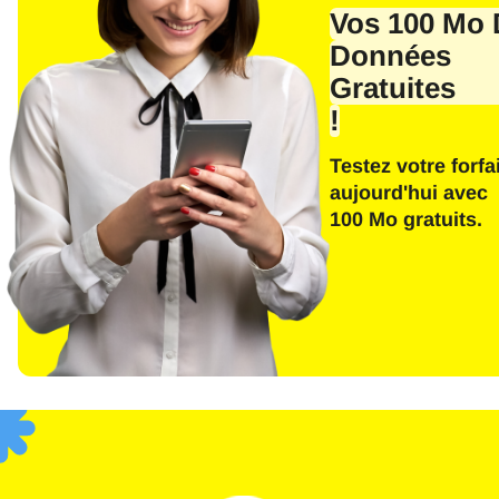
E-ma
Vos 100 Mo 
Données
Gratuites
!
E
Testez votre forfai
Séle
aujourd'hui avec
100 Mo gratuits.
Devis
F
USD 
SGD 