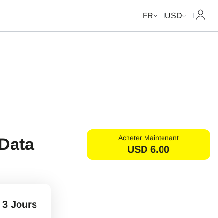
Mon c
FR
USD
Acheter Maintenant
 Data
USD
6.00
3 Jours