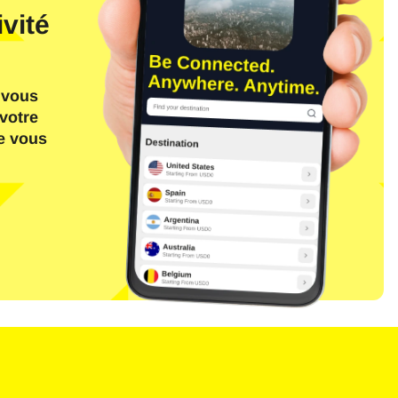
vité
 vous
votre
ue vous
Fermer la fenêtre contextuelle
n