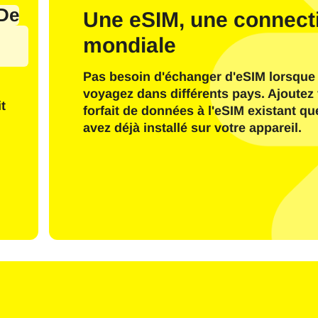
il
De
Une eSIM, une connecti
mondiale
Envoyer Le Code OTP
Pas besoin d'échanger d'eSIM lorsque
Ou connectez-vous avec
voyagez dans différents pays. Ajoutez 
nglish
Español
t
forfait de données à l'eSIM existant q
ctionnez la devise :
avez déjà installé sur votre appareil.
e de recherche
rançais
日本語
한국어
简体中文
- Dollar Américain
KRW - Won Sud Coréen
繁體中文
- Dollar De Singapour
TWD - Nouveau Dollar De Taïwa