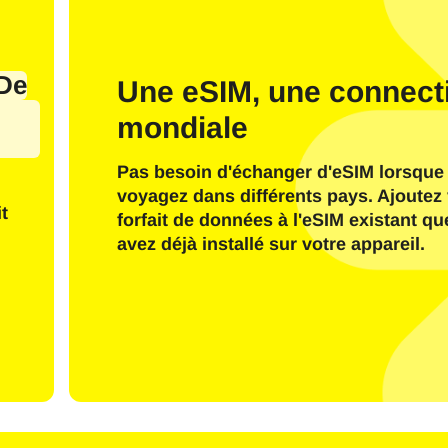
De
Une eSIM, une connecti
mondiale
J’ai un compte
Nouveau client
Pas besoin d'échanger d'eSIM lorsque
voyagez dans différents pays. Ajoutez 
Se connecter à l’aide de l’adresse e-mai
t
forfait de données à l'eSIM existant q
avez déjà installé sur votre appareil.
ectionner la langue :
il
Envoyer Le Code OTP
Ou connectez-vous avec
nglish
Español
ctionnez la devise :