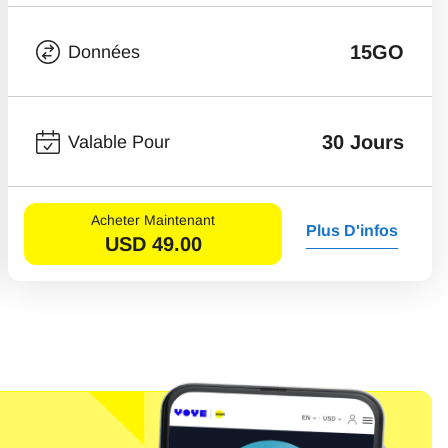
15GO
Données
30 Jours
Valable Pour
Acheter Maintenant
Plus D'infos
USD
49.00