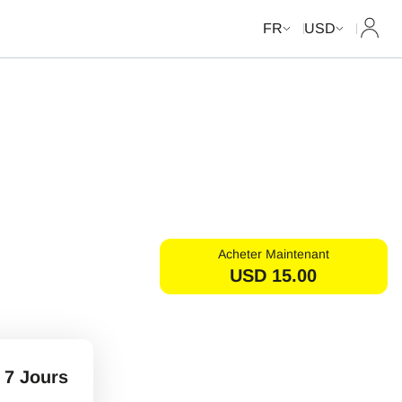
Mon c
FR
USD
Acheter Maintenant
USD
15.00
7 Jours