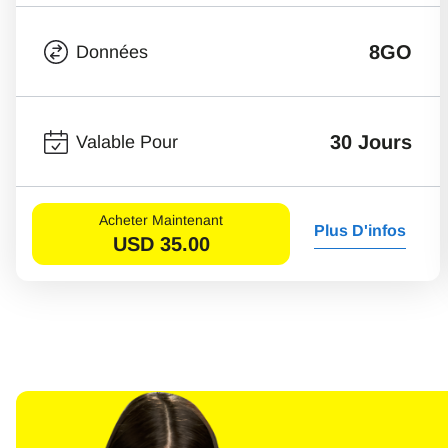
8GO
Données
30 Jours
Valable Pour
Acheter Maintenant
Plus D'infos
USD
35.00