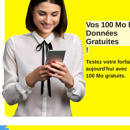
Vos 100 Mo 
Données
Gratuites
!
Testez votre forfai
aujourd'hui avec
Sél
100 Mo gratuits.
E-ma
E
Séle