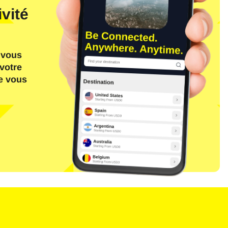
vité
 vous
votre
ue vous
Fermer la fenêtre contextuelle
n