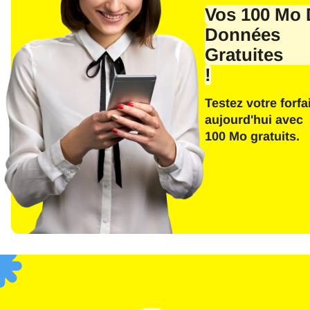
E-ma
Vos 100 Mo 
Données
Gratuites
!
E
Testez votre forfai
Séle
aujourd'hui avec
100 Mo gratuits.
Devis
F
USD 
SGD 