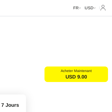
Mon c
FR
USD
Acheter Maintenant
USD
9.00
7 Jours