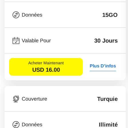
15GO
Données
30 Jours
Valable Pour
Acheter Maintenant
Plus D'infos
USD
16.00
Turquie
Couverture
Illimité
Données