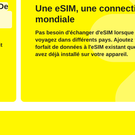
il
De
Une eSIM, une connecti
mondiale
Envoyer Le Code OTP
Pas besoin d'échanger d'eSIM lorsque
Ou connectez-vous avec
voyagez dans différents pays. Ajoutez 
nglish
Español
t
forfait de données à l'eSIM existant q
ctionnez la devise :
avez déjà installé sur votre appareil.
e de recherche
rançais
日本語
한국어
简体中文
- Dollar Américain
KRW - Won Sud Coréen
繁體中文
- Dollar De Singapour
TWD - Nouveau Dollar De Taïwa