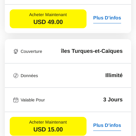
Acheter Maintenant
Plus D'infos
USD
49.00
îles Turques-et-Caïques
Couverture
Illimité
Données
3 Jours
Valable Pour
Acheter Maintenant
Plus D'infos
USD
15.00