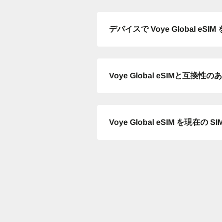
デバイスで Voye Global 
JPY
TH
Voye Global eSIMと互
ID
Voye Global eSIM を現
CAD
AE
CH