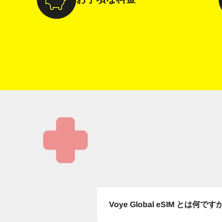
言
メー
E
通
通貨
F
USD
Voye Global eSIM 
SG