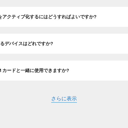
eSIM をアクティブ化するにはどうすればよいですか?
 - 日本円
EUR - ユーロ
B - タイ・バーツ
PHP - フィリピン・ペソ
換性のあるデバイスはどれですか?
R - インドネシア・ルピア
AUD - 豪ドル
在の SIM カードと一緒に使用できますか?
 - カナダドル
GBP - ポンド
さらに表示
D - アラブ首長国連邦ディルハム
ILS - イスラエル新シェケル
F - スイス・フラン
NZD - ニュージーランド・ドル