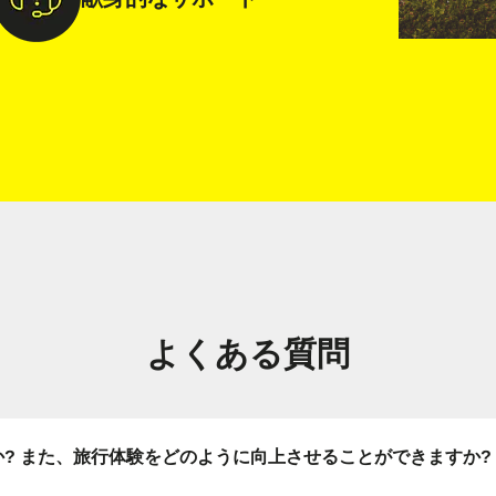
メールアドレスでログイン
語を選択
ル
OTP コードを送信
または別の方法でログイン
nglish
Español
貨を選択
を検索
rançais
日本語
よくある質問
한국어
简体中文
 - 米ドル
KRW - 韓国ウォン
繁體中文
とは何ですか? また、旅行体験をどのように向上させることができますか?
D - シンガポール・ドル
TWD - 新台湾ドル