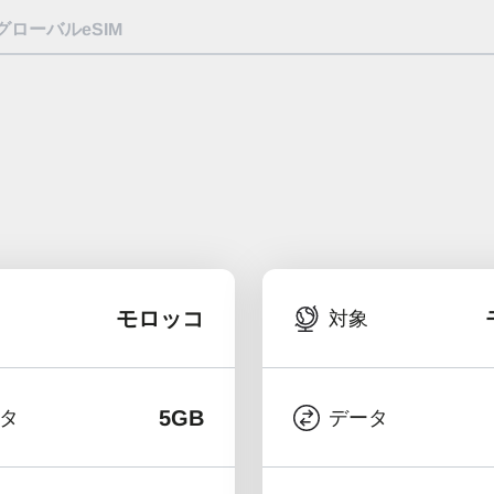
グローバルeSIM
モロッコ
対象
5GB
タ
データ