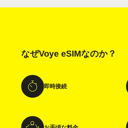
なぜ
Voye eSIM
なのか？
即時接続
お手頃な料金