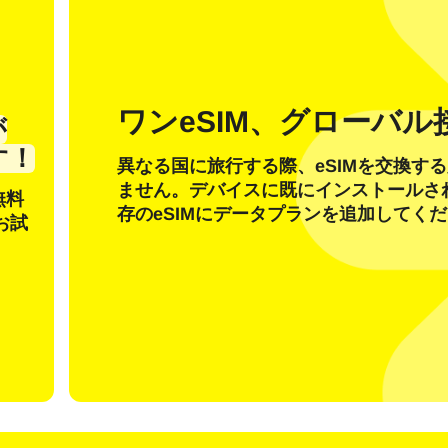
ワンeSIM、グローバル
が
アカウントをお持ちの方
新規のお客様
す！
異なる国に旅行する際、eSIMを交換す
ません。デバイスに既にインストールさ
無料
メールアドレスでログイン
存のeSIMにデータプランを追加してく
お試
語を選択
ル
OTP コードを送信
または別の方法でログイン
nglish
Español
貨を選択