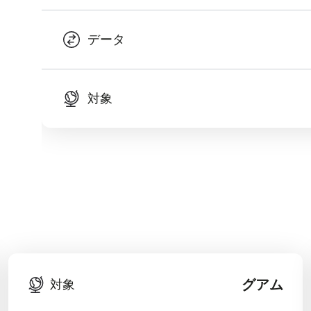
データ
対象
グアム
対象