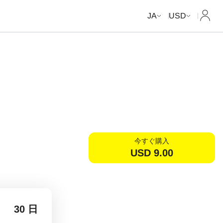
マイ
JA
USD
今すぐ購入
USD
9.00
30 日