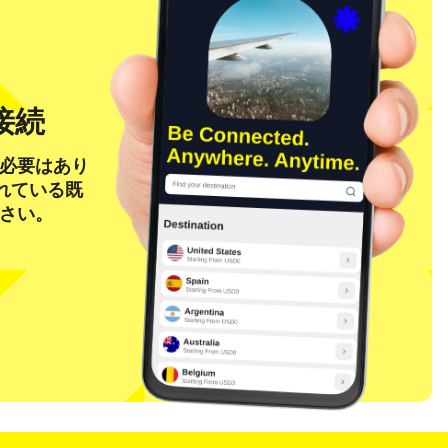
接続
る必要はあり
れている既
ださい。
ポップアップを閉じる
ポップアップを閉じる