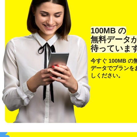
100MB の
無料データ
待っていま
今すぐ 100MB の
データでプランを
言
しください。
メー
E
通