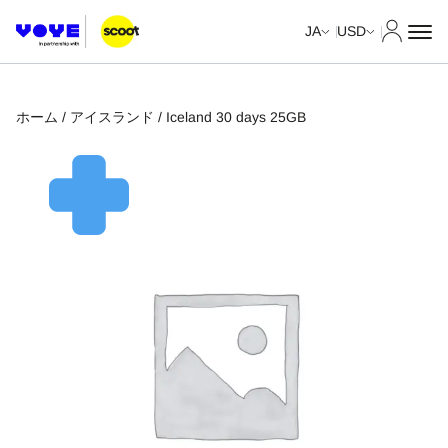
マイア
JA
USD
ホーム
/
アイスランド
/ Iceland 30 days 25GB