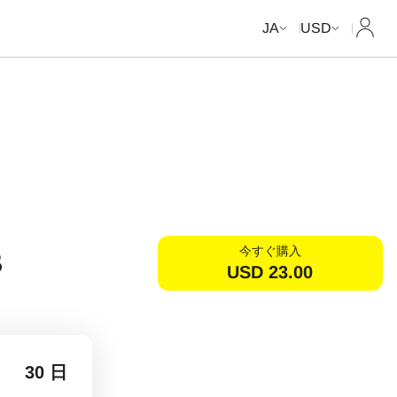
マイ
JA
USD
今すぐ購入
B
USD
23.00
30 日