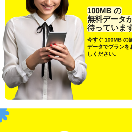
メー
100MB の
無料データ
待っていま
今すぐ 100MB の
E
通
データでプランを
しください。
通貨
F
USD
SG