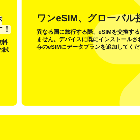
ル
ワンeSIM、グローバル
が
OTP コードを送信
す！
異なる国に旅行する際、eSIMを交換す
ません。デバイスに既にインストールさ
または別の方法でログイン
無料
nglish
Español
存のeSIMにデータプランを追加してく
貨を選択
お試
を検索
rançais
日本語
한국어
简体中文
 - 米ドル
KRW - 韓国ウォン
繁體中文
D - シンガポール・ドル
TWD - 新台湾ドル