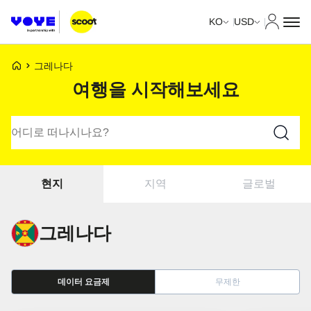
내 계정
KO
USD
Voye 홈페이지
그레나다
여행을 시작해보세요
요금제 검색
지역
글로벌
현지
그레나다
데이터 요금제
무제한