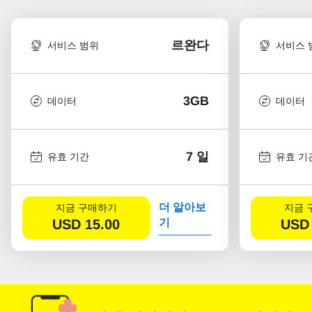
르완다
서비스 범위
서비스 
3GB
데이터
데이터
7 일
유효 기간
유효 기
더 알아보
지금 구매하기
지금 
USD
15.00
기
USD