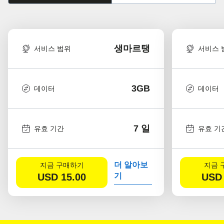
생마르탱
서비스 범위
서비스 
3GB
데이터
데이터
7 일
유효 기간
유효 기
더 알아보
지금 구매하기
지금 
USD
15.00
기
USD