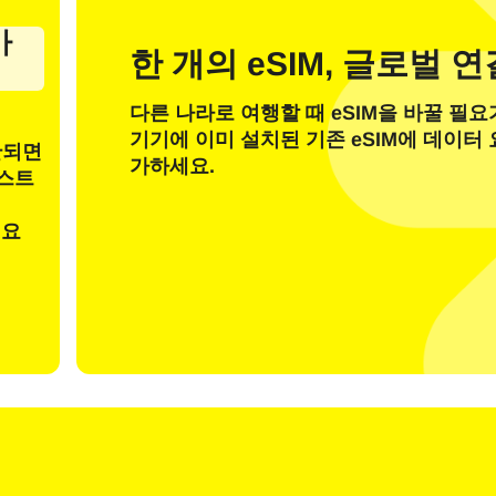
일
가
한 개의 eSIM, 글로벌 
OTP 코드 전송
다른 나라로 여행할 때 eSIM을 바꿀 필요
기기에 이미 설치된 기존 eSIM에 데이터
또는 다음으로 로그인
안되면
nglish
Español
가하세요.
 선택:
테스트
려요
검색
rançais
日本語
한국어
简体中文
 - 미국 달러
KRW - 한국 원화
繁體中文
 - 싱가포르 달러
TWD - 신타이비