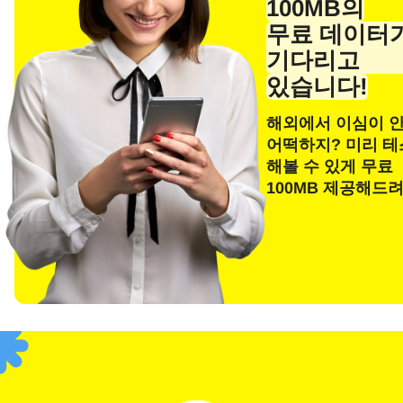
100MB의
이메
무료 데이터
기다리고
있습니다!
해외에서 이심이 
E
통화
어떡하지? 미리 
해볼 수 있게 무료
100MB 제공해드
통화 
F
USD
SGD