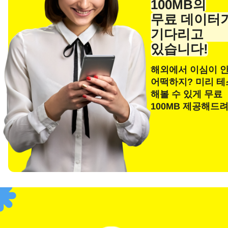
100MB의
이메
무료 데이터
기다리고
있습니다!
해외에서 이심이 
E
통화
어떡하지? 미리 
해볼 수 있게 무료
100MB 제공해드
통화 
F
USD
SGD