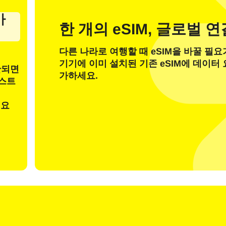
일
가
한 개의 eSIM, 글로벌 
OTP 코드 전송
다른 나라로 여행할 때 eSIM을 바꿀 필요
기기에 이미 설치된 기존 eSIM에 데이터
또는 다음으로 로그인
안되면
nglish
Español
가하세요.
 선택:
테스트
려요
검색
rançais
日本語
한국어
简体中文
 - 미국 달러
KRW - 한국 원화
繁體中文
 - 싱가포르 달러
TWD - 신타이비