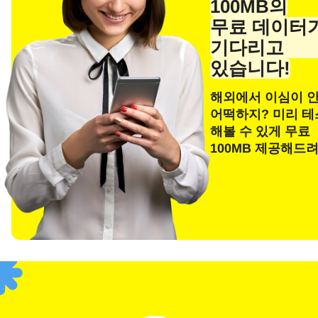
100MB의
이메
무료 데이터
기다리고
있습니다!
해외에서 이심이 
E
통화
어떡하지? 미리 
해볼 수 있게 무료
100MB 제공해드
통화 
F
USD
SGD