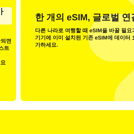
일
가
한 개의 eSIM, 글로벌 
OTP 코드 전송
다른 나라로 여행할 때 eSIM을 바꿀 필요
기기에 이미 설치된 기존 eSIM에 데이터
또는 다음으로 로그인
안되면
nglish
Español
가하세요.
 선택:
테스트
려요
검색
rançais
日本語
한국어
简体中文
 - 미국 달러
KRW - 한국 원화
繁體中文
 - 싱가포르 달러
TWD - 신타이비