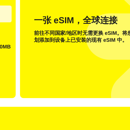
邮件
一张 eSIM，全球连接
发送一次性密码
前往不同国家/地区时无需更换 eSIM。
或者使用登录
划添加到设备上已安装的现有 eSIM 中。
nglish
Español
择货币：
0MB
货币
rançais
日本語
한국어
简体中文
 - 美元 (US)
KRW - 韩元
繁體中文
 - 新加坡元
TWD - 新台币